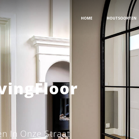
HOME
HOUTSOORTEN
vingFloor
 In Onze Straat