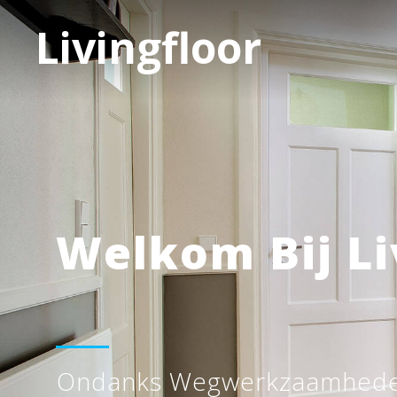
Livingfloor
Welkom Bij Li
Ondanks Wegwerkzaamheden