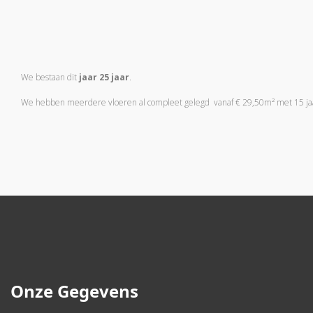
We bestaan dit
jaar 25 jaar
.
We hebben meerdere vloeren al compleet gelegd vanaf € 29,50m² met 15 jaa
Onze Gegevens