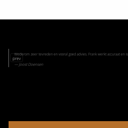
Wederom zeer tevreden en vooral goed advies. Frank werkt accuraat en i
prev
Joost Doensen