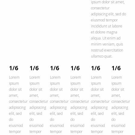
ipsum dolor sit amet,
consectetur
adipisicing elit, sed do
eiusmod tempor
incididunt ut labore
et dolore magna
aliqua. Ut enim ad
minim veniam, quis
nostrud exercitation
ullamco quat.
1/6
1/6
1/6
1/6
1/6
1/6
Lorem
Lorem
Lorem
Lorem
Lorem
Lorem
ipsum
ipsum
ipsum
ipsum
ipsum
ipsum
dolor sit
dolor sit
dolor sit
dolor sit
dolor sit
dolor sit
amet,
amet,
amet,
amet,
amet,
amet,
consectetur
consectetur
consectetur
consectetur
consectetur
consectetur
adipisicing
adipisicing
adipisicing
adipisicing
adipisicing
adipisicing
elit, sed
elit, sed
elit, sed
elit, sed
elit, sed
elit, sed
do
do
do
do
do
do
eiusmod
eiusmod
eiusmod
eiusmod
eiusmod
eiusmod
tempor
tempor
tempor
tempor
tempor
tempor