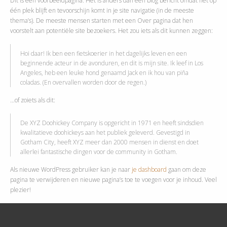
Dit is een voorbeeldpagina. Het is anders dan een blog bericht omdat het op
één plek blijft en tevoorschijn komt in je site navigatie (in de meeste
thema’s). De meeste mensen starten met een Over pagina dat hen
voorstelt aan potentiële site bezoekers. Het zou iets als dit kunnen zeggen:
Hoi daar! Ik ben een fietskoerier in het dagelijks leven en een
beginnende acteur in de avonduren, en dit is mijn site. Ik leef in Los
Angeles, heb een leuke hond genaamd Jack en ik hou van piña
coladas. (En overvallen worden door de regen.)
…of zoiets als dit:
De XYZ Doohickey Company is opgericht in 1971 en heeft sindsdien
kwalitatieve doohickeys aan het publiek geleverd. Gevestigd in
Gotham City, heeft XYZ meer dan 2000 mensen in dienst en doet
allerlei fantastische dingen voor de community in Gotham.
Als nieuwe WordPress gebruiker kan je naar
je dashboard
gaan om deze
pagina te verwijderen en nieuwe pagina’s toe te voegen voor je inhoud. Veel
plezier!